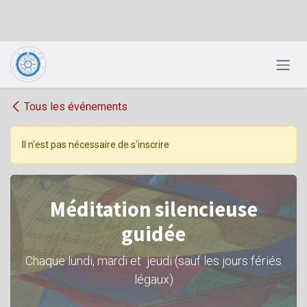
Se rendre au contenu
Tous les événements
Il n'est pas nécessaire de s'inscrire
Méditation silencieuse
guidée
Chaque lundi, mardi et jeudi (sauf les jours fériés
légaux)