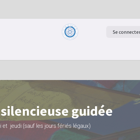
Se connecte
Retour à la page d'accueil
Evénements
 silencieuse guidée
 et jeudi (sauf les jours fériés légaux)