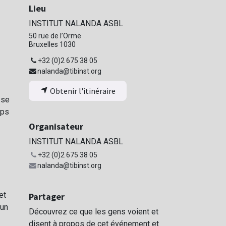
Lieu
INSTITUT NALANDA ASBL
50 rue de l’Orme
Bruxelles 1030
+32 (0)2 675 38 05
nalanda@tibinst.org
Obtenir l'itinéraire
 se
mps
Organisateur
INSTITUT NALANDA ASBL
+32 (0)2 675 38 05
nalanda@tibinst.org
et
Partager
 un
Découvrez ce que les gens voient et
disent à propos de cet événement et