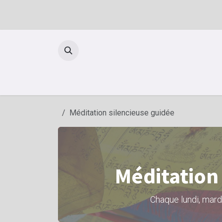
Se rendre au contenu
Méditation silencieuse guidée
Méditation
Chaque lundi, mardi