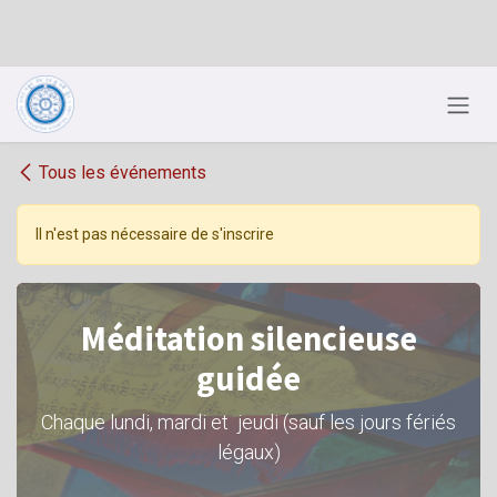
Se rendre au contenu
Tous les événements
Il n'est pas nécessaire de s'inscrire
Méditation silencieuse
guidée
Chaque lundi, mardi et jeudi (sauf les jours fériés
légaux)