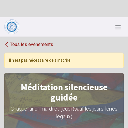
Se rendre au contenu
Tous les événements
Il n'est pas nécessaire de s'inscrire
Méditation silencieuse
guidée
Chaque lundi, mardi et jeudi (sauf les jours fériés
légaux)