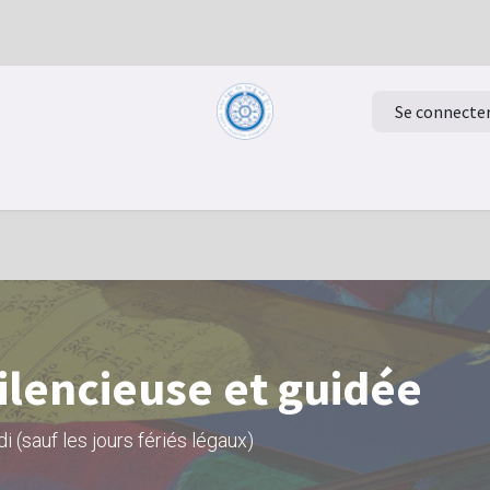
Se connecte
Retour à la page d'accueil
Evénements
ilencieuse et guidée
i (sauf les jours fériés légaux)