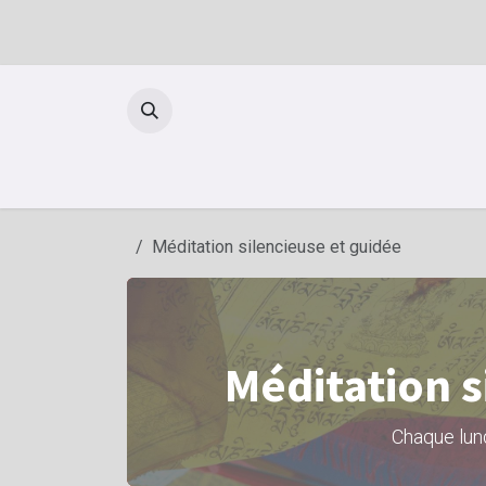
Se rendre au contenu
Méditation silencieuse et guidée
Méditation s
Chaque lund