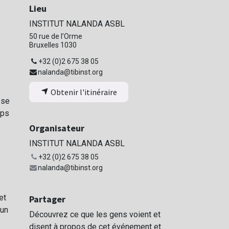
Lieu
INSTITUT NALANDA ASBL
50 rue de l’Orme
Bruxelles 1030
+32 (0)2 675 38 05
nalanda@tibinst.org
Obtenir l'itinéraire
 se
mps
Organisateur
INSTITUT NALANDA ASBL
+32 (0)2 675 38 05
nalanda@tibinst.org
et
Partager
 un
Découvrez ce que les gens voient et
disent à propos de cet événement et