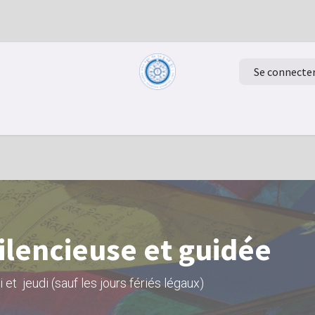
Se connecte
Retour à la page d'accueil
Evénements
ilencieuse et guidée
 et jeudi (sauf les jours fériés légaux)