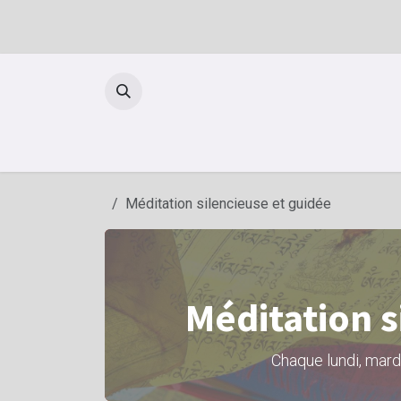
Se rendre au contenu
Méditation silencieuse et guidée
Méditation s
Chaque lundi, mardi