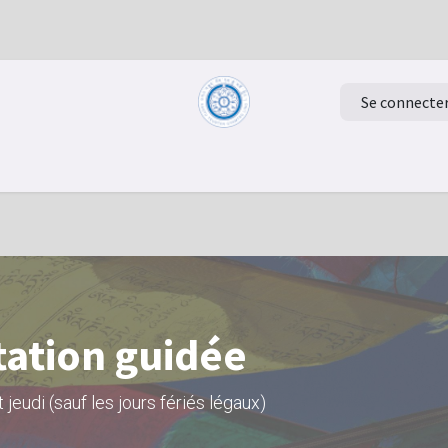
Se connecte
Retour à la page d'accueil
Evénements
ation guidée
jeudi (sauf les jours fériés légaux)