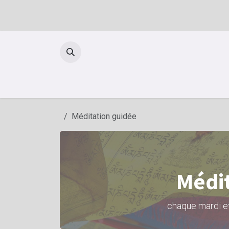
Se rendre au contenu
Méditation guidée
Médit
chaque mardi et 