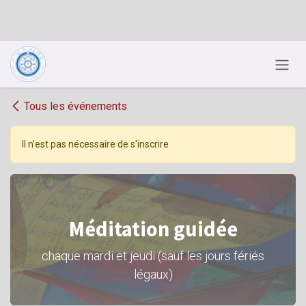
Se rendre au contenu
Tous les événements
Il n'est pas nécessaire de s'inscrire
Méditation guidée
chaque mardi et jeudi (sauf les jours fériés
légaux)