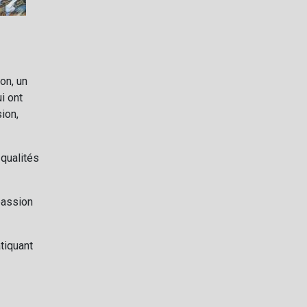
on, un
i ont
sion,
 qualités
passion
tiquant