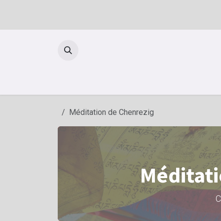
Se rendre au contenu
Méditation de Chenrezig
Méditat
C