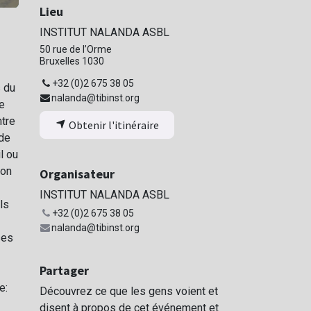
Lieu
INSTITUT NALANDA ASBL
50 rue de l’Orme
Bruxelles 1030
+32 (0)2 675 38 05
s du
nalanda@tibinst.org
e
ntre
Obtenir l'itinéraire
 de
l ou
ion
Organisateur
INSTITUT NALANDA ASBL
ls
+32 (0)2 675 38 05
nalanda@tibinst.org
ses
Partager
e:
Découvrez ce que les gens voient et
disent à propos de cet événement et