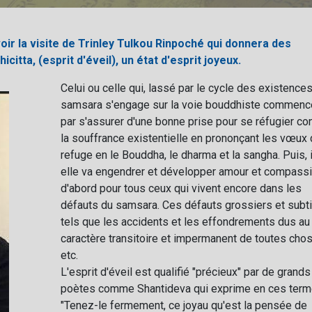
ir la visite de Trinley Tulkou Rinpoché qui donnera des
itta, (esprit d'éveil), un état d'esprit joyeux.
Celui ou celle qui, lassé par le cycle des existence
samsara s'engage sur la voie bouddhiste commenc
par s'assurer d'une bonne prise pour se réfugier co
la souffrance existentielle en prononçant les vœux
refuge en le Bouddha, le dharma et la sangha. Puis, i
elle va engendrer et développer amour et compass
d'abord pour tous ceux qui vivent encore dans les
défauts du samsara. Ces défauts grossiers et subti
tels que les accidents et les effondrements dus au
caractère transitoire et impermanent de toutes cho
etc.
L'esprit d'éveil est qualifié "précieux" par de grands
poètes comme Shantideva qui exprime en ces term
"Tenez-le fermement, ce joyau qu'est la pensée de