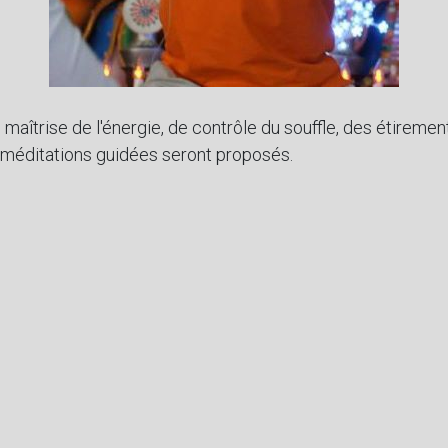
maîtrise de l'énergie, de contrôle du souffle, des étiremen
s méditations guidées seront proposés.
ans les traditions du yoga de l'intériorité, (yoga tibétain
ha yoga et du Qi Gong.
et souple rendant les mouvements aisés est conseillée.