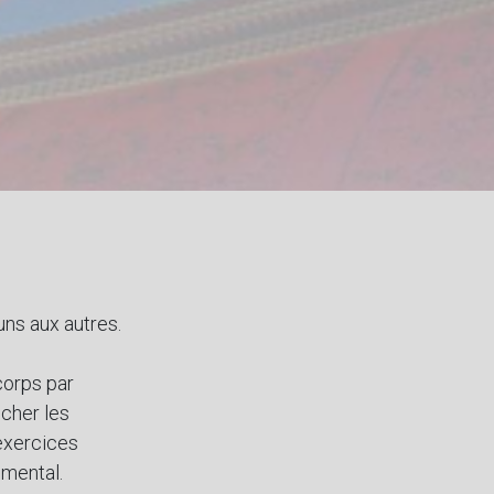
 uns aux autres.
corps par
ocher les
exercices
 mental.