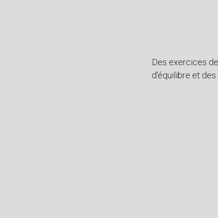
Des exercices de 
d'équilibre et de
Lama Zeupa puise d
Rinpoché), du hat
Une tenue légère 